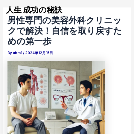
内
Post
Mai
人生 成功の秘訣
容
navigation
男性専門の美容外科クリニッ
Men
を
ス
クで解決！自信を取り戻すた
キ
めの第一歩
ッ
プ
By
abm1
/
2024年12月15日