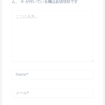
ん。
※
が付いている欄は必須項目です
こ
こ
に
入
力…
Name*
メ
ー
ル
*