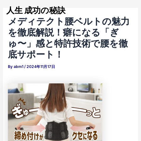
内
Post
Mai
人生 成功の秘訣
容
navigation
メディテクト腰ベルトの魅力
Men
を
ス
を徹底解説！癖になる「ぎ
キ
ゅ〜」感と特許技術で腰を徹
ッ
底サポート！
プ
By
abm1
/
2024年11月17日